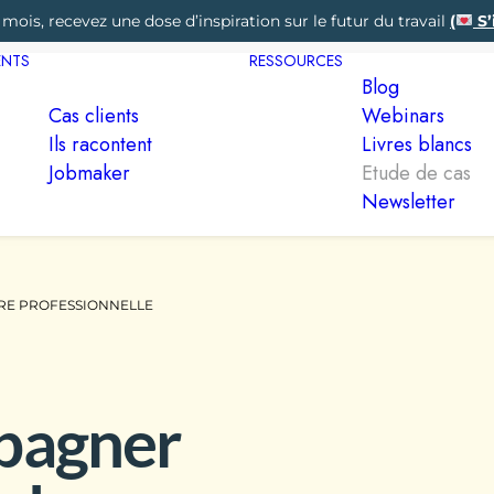
 mois, recevez une dose d’inspiration sur le futur du travail
(
S’
ENTS
RESSOURCES
Blog
Cas clients
Webinars
Ils racontent
Livres blancs
Jobmaker
Etude de cas
Newsletter
RE PROFESSIONNELLE
pagner