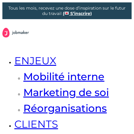
Tous les mois, recevez une dose d’inspiration sur le futur
du travail
(
S’inscrire)
ENJEUX
Mobilité interne
Marketing de soi
Réorganisations
CLIENTS