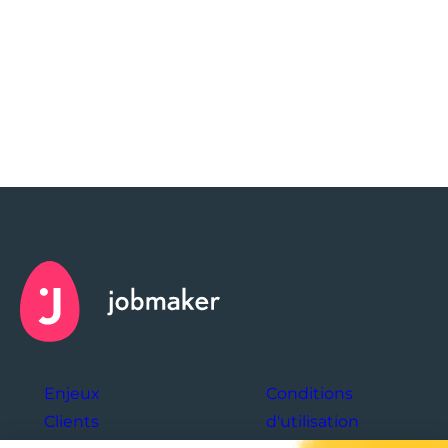
INNOVATION
Mon Écosystème : l’IA qui
éclaire la carrière de vos
collaborateurs
Avec Mon Écosystème, Jobmaker place
l’intelligence artificielle au service du
coaching carrière, en transformant le…
Enjeux
Conditions
Clients
d'utilisation