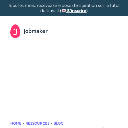
Tous les mois, recevez une dose d’inspiration sur le futur
du travail
(
S’inscrire)
Mobilité interne
Marketing de soi
Réorganisations
Cas clients
HOME
RESSOURCES
BLOG