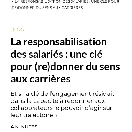
LA RESPONSABILISATION DES SALARIÉS : UNE CLÉ POUR
Ils racontent Jobmaker
(RE)DONNER DU SENS AUX CARRIÈRES
BLOG
Blog
La responsabilisation
des salariés : une clé
Webinars
pour (re)donner du sens
Livres blancs
aux carrières
Etude de cas
Et si la clé de l’engagement résidait
Newsletter
dans la capacité à redonner aux
collaborateurs le pouvoir d’agir sur
leur trajectoire ?
4 MINUTES