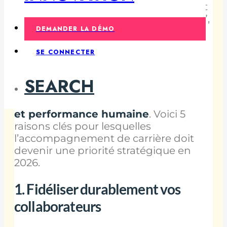
Dans ce contexte, l’accompagnement
de carrière n’est plus un “nice to have”,
DEMANDER LA DÉMO
mais
un pilier structurant des
stratégies RH
performantes
.
SE CONNECTER
Accompagner les collaborateurs dans
la réflexion et la construction de leur
SEARCH
parcours professionnel permet de
concilier performance économique
et performance humaine
. Voici 5
raisons clés pour lesquelles
l’accompagnement de carrière doit
devenir une priorité stratégique en
2026.
1. Fidéliser durablement vos
collaborateurs