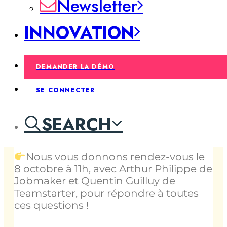
Newsletter
Comment rendre les salariés acteurs
de leur carrière et de leur entreprise ?
INNOVATION
Comment généraliser l’initiative
collective ?
DEMANDER LA DÉMO
Comment mettre les collaborateurs
suffisamment en confiance pour qu’ils
SE CONNECTER
s’expriment ?
SEARCH
Comment donner vie aux projets de
vos collaborateurs ?
Nous vous donnons rendez-vous le
8 octobre à 11h, avec Arthur Philippe de
Jobmaker et Quentin Guilluy de
Teamstarter, pour répondre à toutes
ces questions !